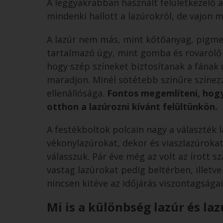
A leggyakrabban használt felületkezelő
mindenki hallott a lazúrokról, de vajon m
A lazúr nem más, mint kőtőanyag, pigmen
tartalmazó úgy, mint gomba és rovarölő 
hogy szép színeket biztosítanak a fának 
maradjon. Minél sötétebb színűre színez
ellenállósága.
Fontos megemlíteni, hogy
otthon a lazúrozni kívánt felültünkön.
A festékboltok polcain nagy a választék 
vékonylazúrokat, dekor és viaszlazúrokat
válasszuk. Pár éve még az volt az írott 
vastag lazúrokat pedig beltérben, illetv
nincsen kitéve az időjárás viszontagságai
Mi is a különbség lazúr és laz