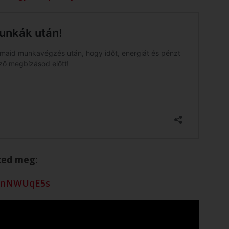
ted meg:
R0nNWUqE5s