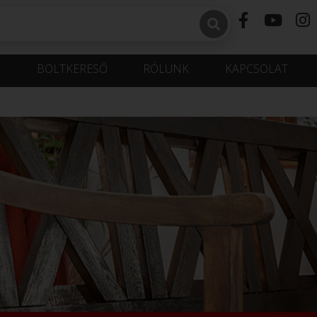
K
BOLTKERESŐ
RÓLUNK
KAPCSOLAT