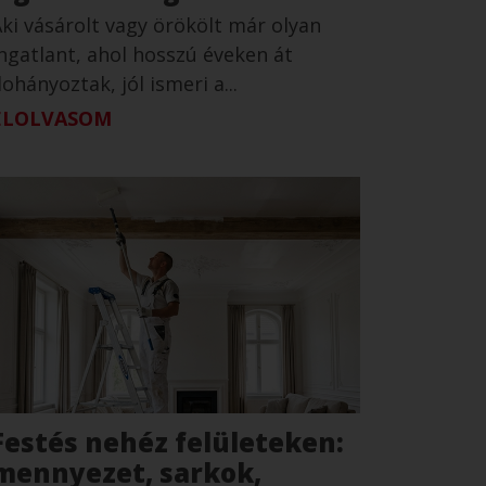
ki vásárolt vagy örökölt már olyan
ngatlant, ahol hosszú éveken át
ohányoztak, jól ismeri a...
ELOLVASOM
Festés nehéz felületeken:
mennyezet, sarkok,