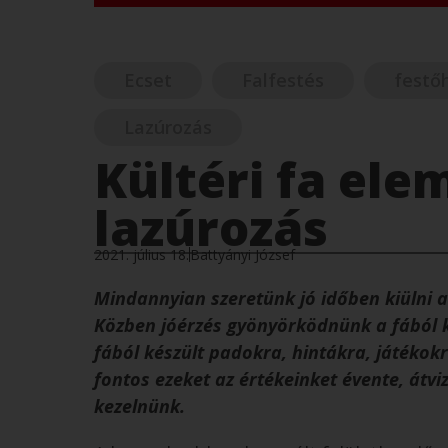
Ecset
Falfestés
festő
Lazúrozás
Kültéri fa ele
lazúrozás
2021. július 18.
Battyányi József
Mindannyian szeretünk jó időben kiülni a 
Közben jóérzés gyönyörködnünk a fából ké
fából készült padokra, hintákra, játékokr
fontos ezeket az értékeinket évente, átvi
kezelnünk.