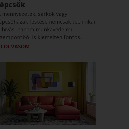
lépcsők
A mennyezetek, sarkok vagy
lépcsőházak festése nemcsak technikai
kihívás, hanem munkavédelmi
zempontból is kiemelten fontos...
ELOLVASOM