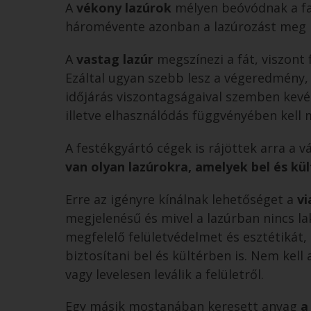
A
vékony lazúrok
mélyen beóvódnak a fa 
háromévente azonban a lazúrozást meg ke
A
vastag lazúr
megszínezi a fát, viszont 
Ezáltal ugyan szebb lesz a végeredmény,
időjárás viszontagságaival szemben kevésb
illetve elhasználódás függvényében kell 
A festékgyártó cégek is rájöttek arra a v
van olyan lazúrokra, amelyek bel és k
Erre az igényre kínálnak lehetőséget a
vi
megjelenésű és mivel a lazúrban nincs la
megfelelő felületvédelmet és esztétikát,
biztosítani bel és kültérben is. Nem kell
vagy levelesen leválik a felületről.
Egy másik mostanában keresett anyag
a