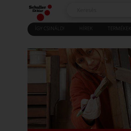
ÍGY CSINÁLD!
HÍREK
TERMÉKE