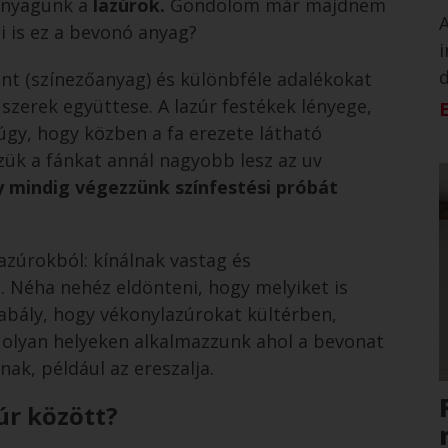
 anyagunk a
lazúrok.
Gondolom már majdnem
A
i is ez a bevonó anyag?
i
d
t (színezőanyag) és különbféle adalékokat
szerek együttese. A lazúr festékek lényege,
úgy, hogy közben a fa erezete látható
zük a fánkat annál nagyobb lesz az uv
 mindig végezzünk színfestési próbát
lazúrokból: kínálnak vastag és
. Néha nehéz eldönteni, hogy melyiket is
szabály, hogy vékonylazúrokat kültérben,
e olyan helyeken alkalmazzunk ahol a bevonat
nak, például az ereszalja.
úr között?