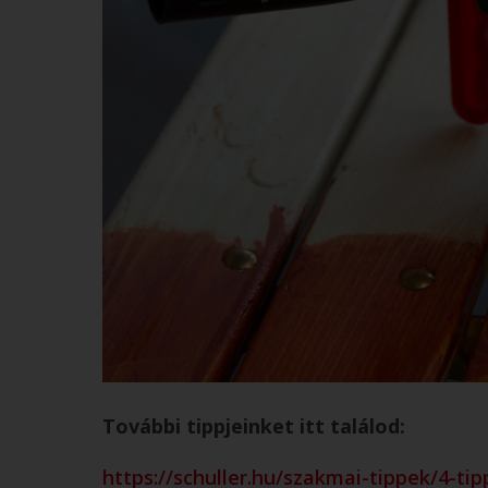
További tippjeinket itt találod:
https://schuller.hu/szakmai-tippek/4-ti