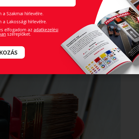
tartós védelmet tudunk biztosítani fából
 a Szakmai hírlevélre.
 a Lakossági hírlevélre.
és elfogadom az
adatkezelési
ban
szereplőket.
TKOZÁS