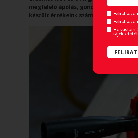
megfelelő ápolás, gondoskodás mellet 
Feliratkozom
készült értékeink számára!
Feliratkozom
Elolvastam 
tájékoztató
FELIRA