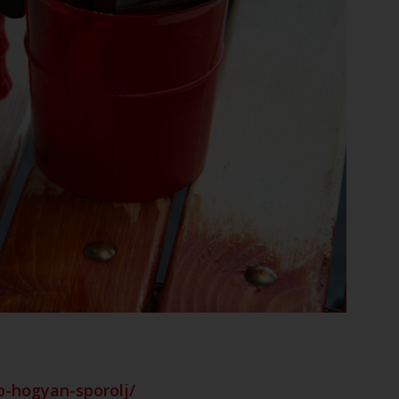
pp-hogyan-sporolj/