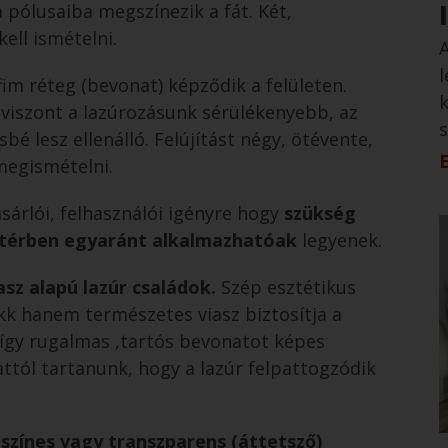
pólusaiba megszínezik a fát. Két,
ll ismételni.
fim réteg (bevonat) képződik a felületen.
 viszont a lazúrozásunk sérülékenyebb, az
s
é lesz ellenálló. Felújítást négy, ötévente,
megismételni.
ásárlói, felhasználói igényre hogy
szükség
ültérben egyaránt alkalmazhatóak
legyenek.
asz alapú lazúr családok.
Szép esztétikus
kk hanem természetes viasz biztosítja a
 így rugalmas ,tartós bevonatot képes
 attól tartanunk, hogy a lazúr felpattogzódik
 színes vagy transzparens (áttetsző)