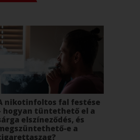
A nikotinfoltos fal festése
– hogyan tüntethető el a
sárga elszíneződés, és
megszüntethető-e a
cigarettaszag?