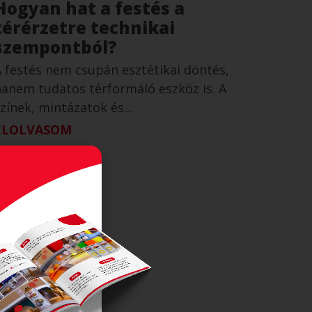
Hogyan hat a festés a
térérzetre technikai
szempontból?
 festés nem csupán esztétikai döntés,
anem tudatos térformáló eszköz is. A
zínek, mintázatok és...
ELOLVASOM