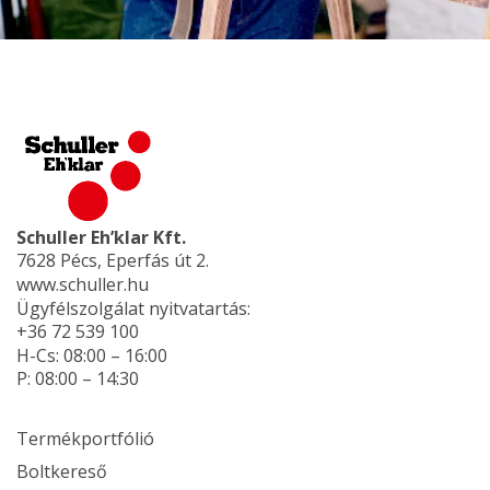
Schuller Eh’klar Kft.
7628 Pécs, Eperfás út 2.
www.schuller.hu
Ügyfélszolgálat nyitvatartás:
+36 72 539 100
H-Cs: 08:00 – 16:00
P: 08:00 – 14:30
Termékportfólió
Boltkereső