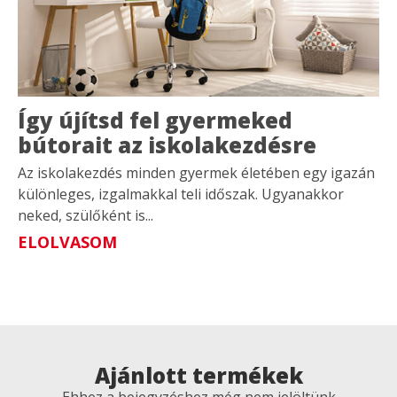
Így újítsd fel gyermeked
bútorait az iskolakezdésre
Az iskolakezdés minden gyermek életében egy igazán
különleges, izgalmakkal teli időszak. Ugyanakkor
neked, szülőként is...
ELOLVASOM
Ajánlott termékek
Ehhez a bejegyzéshez még nem jelöltünk