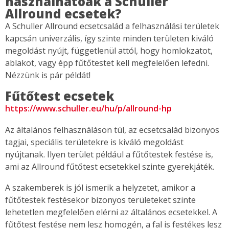
használhatóak a Schuller
Allround ecsetek?
A Schuller Allround ecsetcsalád a felhasználási területek
kapcsán univerzális, így szinte minden területen kiváló
megoldást nyújt, függetlenül attól, hogy homlokzatot,
ablakot, vagy épp fűtőtestet kell megfelelően lefedni.
Nézzünk is pár példát!
Fűtőtest ecsetek
https://www.schuller.eu/hu/p/allround-hp
Az általános felhasználáson túl, az ecsetcsalád bizonyos
tagjai, speciális területekre is kiváló megoldást
nyújtanak. Ilyen terület például a fűtőtestek festése is,
ami az Allround fűtőtest ecsetekkel szinte gyerekjáték.
A szakemberek is jól ismerik a helyzetet, amikor a
fűtőtestek festésekor bizonyos területeket szinte
lehetetlen megfelelően elérni az általános ecsetekkel. A
fűtőtest festése nem lesz homogén, a fal is festékes lesz