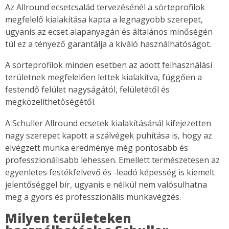
Az Allround ecsetcsalád tervezésénél a sörteprofilok
megfelelő kialakítása kapta a legnagyobb szerepet,
ugyanis az ecset alapanyagán és általános minőségén
túl ez a tényező garantálja a kiváló használhatóságot.
A sörteprofilok minden esetben az adott felhasználási
területnek megfelelően lettek kialakítva, függően a
festendő felület nagyságától, felületétől és
megközelíthetőségétől.
A Schuller Allround ecsetek kialakításánál kifejezetten
nagy szerepet kapott a szálvégek puhítása is, hogy az
elvégzett munka eredménye még pontosabb és
professzionálisabb lehessen. Emellett természetesen az
egyenletes festékfelvevő és -leadó képesség is kiemelt
jelentőséggel bír, ugyanis e nélkül nem valósulhatna
meg a gyors és professzionális munkavégzés.
Milyen területeken