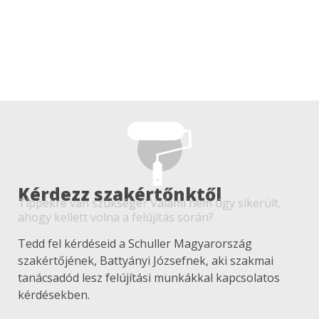
Kérdezz szakértőnktől
Tippekre van szüksége? Valami nem úgy sikerült,
ahogy kellett volna a felújítás során?
Tedd fel kérdéseid a Schuller Magyarország
szakértőjének, Battyányi Józsefnek, aki szakmai
tanácsadód lesz felújítási munkákkal kapcsolatos
kérdésekben.