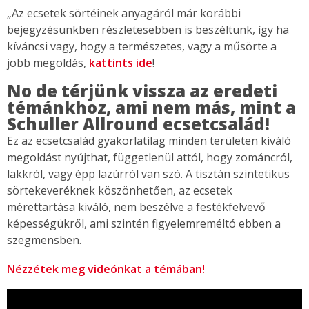
„Az ecsetek sörtéinek anyagáról már korábbi
bejegyzésünkben részletesebben is beszéltünk, így ha
kíváncsi vagy, hogy a természetes, vagy a műsörte a
jobb megoldás,
kattints ide
!
No de térjünk vissza az eredeti
témánkhoz, ami nem más, mint a
Schuller Allround ecsetcsalád!
Ez az ecsetcsalád gyakorlatilag minden területen kiváló
megoldást nyújthat, függetlenül attól, hogy zománcról,
lakkról, vagy épp lazúrról van szó. A tisztán szintetikus
sörtekeveréknek köszönhetően, az ecsetek
mérettartása kiváló, nem beszélve a festékfelvevő
képességükről, ami szintén figyelemreméltó ebben a
szegmensben.
Nézzétek meg videónkat a témában!