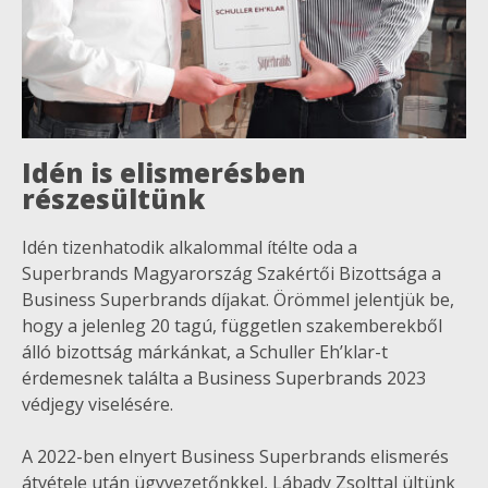
Idén is elismerésben
részesültünk
Idén tizenhatodik alkalommal ítélte oda a
Superbrands Magyarország Szakértői Bizottsága a
Business Superbrands díjakat. Örömmel jelentjük be,
hogy a jelenleg 20 tagú, független szakemberekből
álló bizottság márkánkat, a Schuller Eh’klar-t
érdemesnek találta a Business Superbrands 2023
védjegy viselésére.
A 2022-ben elnyert Business Superbrands elismerés
átvétele után ügyvezetőnkkel, Lábady Zsolttal ültünk