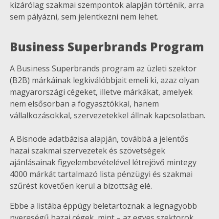
kizárólag szakmai szempontok alapján történik, arra
sem pályázni, sem jelentkezni nem lehet.
Business Superbrands Program
A Business Superbrands program az üzleti szektor
(B2B) márkáinak legkiválóbbjait emeli ki, azaz olyan
magyarországi cégeket, illetve márkákat, amelyek
nem elsősorban a fogyasztókkal, hanem
vállalkozásokkal, szervezetekkel állnak kapcsolatban.
A Bisnode adatbázisa alapján, továbbá a jelentős
hazai szakmai szervezetek és szövetségek
ajánlásainak figyelembevételével létrejövő mintegy
4000 márkát tartalmazó lista pénzügyi és szakmai
szűrést követően kerül a bizottság elé.
Ebbe a listába éppúgy beletartoznak a legnagyobb
nyereségű hazai cégek, mint – az egyes szektorok