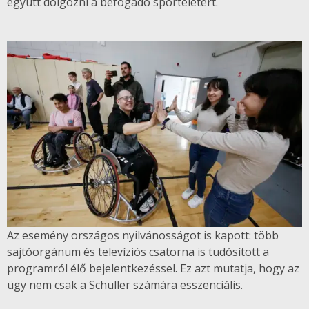
együtt dolgozni a befogadó sportéletért.
Az esemény országos nyilvánosságot is kapott: több
sajtóorgánum és televíziós csatorna is tudósított a
programról élő bejelentkezéssel. Ez azt mutatja, hogy az
ügy nem csak a Schuller számára esszenciális.