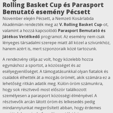
Rolling Basket Cup és Parasport
Bemutató esemény Pécsett
November elején Pécsett, a Nemzeti Kosárlabda
Akadémián rendezték meg az
V. Rolling Basket Cup
-ot,
valamint a hozzá kapcsolódó
Parasport Bemutató és
Játékos Vetélkedő
programot. Az esemény nem csak
lényeges társadalmi szerepe miatt áll közel a szívünkhöz,
hanem azért is, mert szponzoraik közé tartozunk.
A rendezvény célja az volt, hogy közelebb hozza
egymáshoz a sportot, a közösséget és az
esélyegyenlőséget. A támogatásunkkal olyan fiatalok és
családok élhették át a mozgás örömét, akik számára ez a
lehetőség ritkán adatik meg. Külön öröm számunkra,
hogy sok résztvevő most először találkozott
személyesen a parasport közösségi élményével. A
résztvevők arcán látott öröm és lelkesedés pedig
mindannyiunkat megerősített abban, hogy érdemes