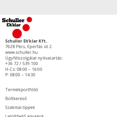
Schuller Eh’klar Kft.
7628 Pécs, Eperfás út 2.
www.schuller.hu
Ügyfélszolgálat nyitvatartás:
+36 72 / 539 100
H-Cs: 08:00 – 16:00
P: 08:00 – 14:30
Termékportfólió
Boltkereső
Szakmai tippek
Letölthető anyagok