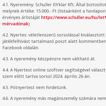
4.1. Nyeremény: Schuller Eh’klar Kft. Által biztosí
melynek értéke: 15.000.- Ft (listaárként a honlapo
érvényes árlistáját
https://www.schuller.eu/hu/le
mérvadónak
)
4.2. Nyertes: véletlenszerű sorsolással kiválasztott 
játékfelhívást tartalmazó poszt alatt kommentben a 
Facebook oldalán.
4.3. A nyeremény készpénzre nem váltható át.
4.4. A Nyertest online szoftver segítségével választ
szem előtt tartva sorsol 2024. április 26-án.
4.5. Pótnyertest nem hirdetünk.
4.6. A nyeremény más magánszemély számára nem