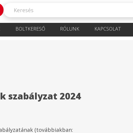
K
BOLTKERESŐ
RÓLUNK
KAPCSOLAT
k szabályzat 2024
szabályzatának (továbbiakban: