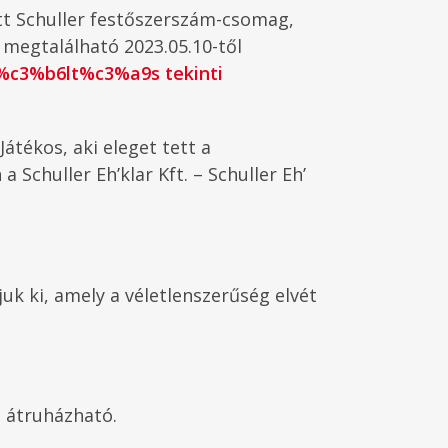
tott Schuller festőszerszám-csomag,
n megtalálható 2023.05.10-től
t%c3%b6lt%c3%a9s tekinti
Játékos, aki eleget tett a
Schuller Eh’klar Kft. – Schuller Eh’
juk ki, amely a véletlenszerűség elvét
 átruházható.