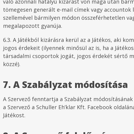
való azonnali hatályú kizárást von maga után bár
tömegesen generált e-mail címek vagy accountok lé
szellemével bármilyen módon összeférhetetlen vag
megalapozott gyanúja.
6.3. A Játékból kizárásra kerül az a Játékos, aki ko
jogos érdekeit (ilyennek minősül az is, ha a Játék
társadalmi csoportok jogát, jogos érdekét sértő
közzé).
7. A Szabályzat módosítása
A Szervező fenntartja a Szabályzat módosításának 
a Szervező a Schuller Eh’klar Kft. Facebook oldalán
Játékost.