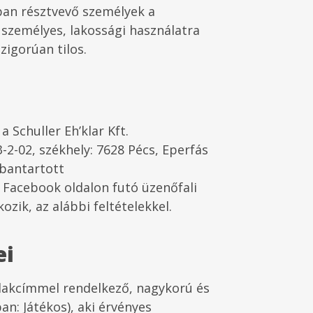
kban résztvevő személyek a
 személyes, lakossági használatra
zigorúan tilos.
 Schuller Eh’klar Kft.
2-02, székhely: 7628 Pécs, Eperfás
rbantartott
Facebook oldalon futó üzenőfali
zik, az alábbi feltételekkel.
ei
 lakcímmel rendelkező, nagykorú és
n: Játékos), aki érvényes